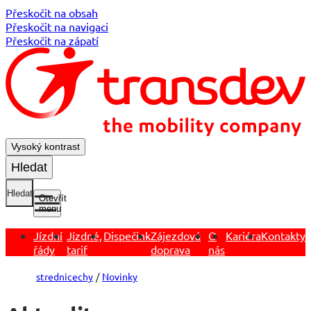
Přeskočit na obsah
Přeskočit na navigaci
Přeskočit na zápatí
Vysoký kontrast
Hledat
Hledat
Otevřít
menu
Jízdní
Jízdné,
Dispečink
Zájezdová
O
Kariéra
Kontakty
řády
tarif
doprava
nás
strednicechy
Novinky