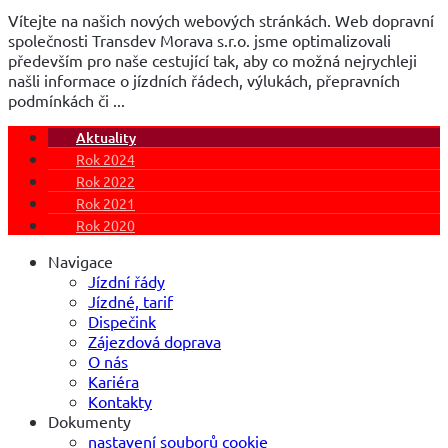
Vítejte na našich nových webových stránkách. Web dopravní
společnosti Transdev Morava s.r.o. jsme optimalizovali
především pro naše cestující tak, aby co možná nejrychleji
našli informace o jízdních řádech, výlukách, přepravních
podmínkách či ...
Aktuality
Rok 2024
Rok 2022
Rok 2021
Rok 2020
Navigace
Jízdní řády
Jízdné, tarif
Dispečink
Zájezdová doprava
O nás
Kariéra
Kontakty
Dokumenty
nastavení souborů cookie