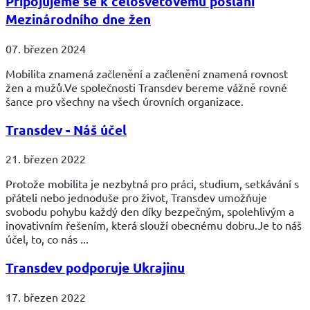
Připojujeme se k celosvětovému poslání
Mezinárodního dne žen
07. březen 2024
Mobilita znamená začlenění a začlenění znamená rovnost
žen a mužů.Ve společnosti Transdev bereme vážně rovné
šance pro všechny na všech úrovních organizace.
Transdev - Náš účel
21. březen 2022
Protože mobilita je nezbytná pro práci, studium, setkávání s
přáteli nebo jednoduše pro život, Transdev umožňuje
svobodu pohybu každý den díky bezpečným, spolehlivým a
inovativním řešením, která slouží obecnému dobru.Je to náš
účel, to, co nás ...
Transdev podporuje Ukrajinu
17. březen 2022